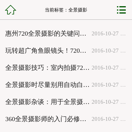



锦程首页
当前
标签
：全景摄影
网站建设
惠州720全景摄影的关键问题：镜头节点的调整方法
2016-10-27 22:03:18
小程序开发
玩转超广角鱼眼镜头！720度全景摄影照片经验之谈
2016-10-27 22:02:05
VR全景制作
全景摄影技巧：室内拍摄720全景照片的5点经验总结
2016-10-27 22:00:40
全网营销
全景摄影时尽量别用自动白平衡！尼康或佳能单反相机如何设置白平衡
2016-10-27 21:53:28
网站托管
全景摄影杂谈：用于全景摄影的照相机和镜头分别有什么要求？
2016-10-27 21:51:52
锦程资讯
360全景摄影师的入门必修课：360度三维全景摄影的成功经验总结
2016-10-27 21:45:19
客服中心