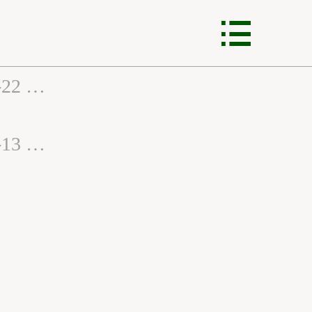

锦程首页

网站建设
2021-04-22 07:43:00
小程序开发
VR全景制作
2020-08-13 13:42:00
全网营销
网站托管
锦程资讯
客服中心