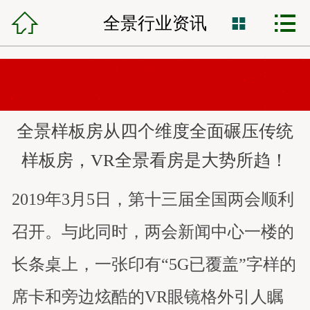



锦程首页
全景行业资讯

网站建设
小程序开发
全景样板房从四个维度全面碾压传统
VR全景制作
样板房，VR全景看房是大势所趋！
全网营销
2019年3月5日，第十三届全国两会顺利
网站托管
召开。与此同时，两会新闻中心一楼的
锦程资讯
长条桌上，一张印有“5G已覆盖”字样的
客服中心
席卡和旁边炫酷的VR眼镜格外引人瞩