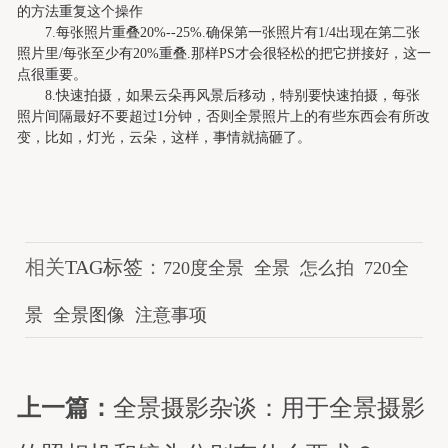
的方法重复这个操作
7.
每张照片重叠
20%--25%.
确保第一张照片有
1/4
出现在第二张
照片里
/
每张至少有
20%
重叠
.
那样
PS
才会很轻松的把它拼接好，这一
点很重要。
8.
快速拍摄，如果云朵再风景后移动，特别要快速拍摄，每张
照片间隔最好不要超过
1
分钟，否则全景照片上的有些东西会有所改
变，比如，灯光，云朵，这样，事情就搞砸了。
相关
TAG标签
：
720度全景
全景
怎么拍
720全
景
全景图像
注意事项
上一篇：
全景摄影杂谈：用于全景摄影