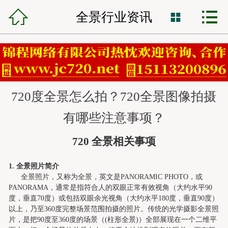



锦程首页
全景行业资讯

网站建设
小程序开发
720度全景怎么拍？720全景图像拍摄
VR全景制作
有哪些注意事项？
全网营销
720
全
景
相
关
事
项
网站托管
1.
全景照片简介
全景照片，又称为全景，英文是
PANORAMIC PHOTO
，或
锦程资讯
PANORAMA
，通常是指符合人的双眼正常有效视角（大约水平
90
度，垂直
70
度）或包括双眼余光视角（大约水平
180
度，垂直
90
度）
客服中心
以上，乃至
360
度完整场景范围拍摄的照片。传统的光学摄影全景照
片，是把
90
度至
360
度的场景（
(
柱形全景
)
）全部展现在一个二维平