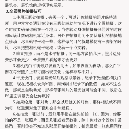
展览会、展览馆的虚拟现实展示。
3.
全景照片拍摄技巧
1.
使用三脚架拍摄，去买一个，可以让你拍摄的照片保持清
晰，用户常常会遇到在没有三脚架辅助的情况下进行全景拍摄，这
个时候要确保你站在一个地点，当你转动身体拍摄每张照片的时候
都应该让数码相机靠近身体。另外在拍摄期间不要从最初的拍摄地
点移动，尽量站得平稳一些。这样做的目的就是模仿有三脚架的环
境，尽量把照相机端平端稳，绕着一个点旋转。
2.
垂直拍摄，而不是水平拍摄，同一地方多拍几张，照片边缘
变形才会更少，全景照片看起来才会更好
3.
相机的白平衡最好设置为阴天，如果设置为自动，那么白平
衡在每张照片上都可能出现变化，这样非常不好，
4.
半按快门，设置暴光然后观察取景器，纪录下光圈值
和快门
速度，现在把相机设为
M
挡，调到刚才纪录下的数值，如果不这么
做，那就是自动暴光，那样每张照片的暴光就可能会不同。以后在
PS
里面调暴光会让你疯掉
5.
如果给第一张对焦，那么以后就关掉对焦，那样相机就不用
为每一张重新对焦了否则会非常糟糕，
6.
在拍第一张以前，最好用手指在镜头前拍一张，因为，你要
拍的不是一张照片，而是几张或者无数张，除非你对这个景物非常
熟悉，否则你会不知道从那里开始拍摄的，拍完最后一张也用同样