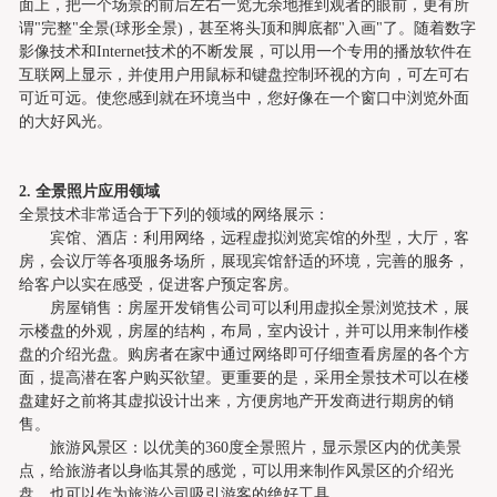
面上，把一个场景的前后左右一览无余地推到观者的眼前，更有所
谓
"
完整
"
全景
(
球形全景
)
，甚至将头顶和脚底都
"
入画
"
了。随着数字
影像技术和
Internet
技术的不断发展，可以用一个专用的播放软件在
互联网上显示，并使用户用鼠标和键盘控制环视的方向，可左可右
可近可远。使您感到就在环境当中，您好像在一个窗口中浏览外面
的大好风光。
2.
全景照片应用领域
全景技术非常适合于下列的领域的网络展示：
宾馆、酒店：利用网络，远程虚拟浏览宾馆的外型，大厅，客
房，会议厅等各项服务场所，展现宾馆舒适的环境，完善的服务，
给客户以实在感受，促进客户预定客房。
房屋销售：房屋开发销售公司可以利用虚拟全景浏览技术，展
示楼盘的外观，房屋的结构，布局，室内设计，并可以用来制作楼
盘的介绍光盘。购房者在家中通过网络即可仔细查看房屋的各个方
面，提高潜在客户购买欲望。
更重要的是，采用全景技术可以在楼
盘建好之前将其虚拟设计出来，方便房地产开发商进行期房的销
售。
旅游风景区：以优美的
360
度全景照片，显示景区内的优美景
点，给旅游者以身临其景的感觉，可以用来制作风景区的介绍光
盘，也可以作为旅游公司吸引游客的绝好工具。